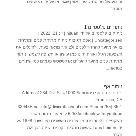
וביצוע של מריטת שיער באופן שגוי, או על ידי מי שאינו
מוסמך...
ניתוחים פלסטיים 1
ניתוחים פלסטיים על ידי nituah | יונ 21, 2022 |
Uncategorized | אפס תגובות ניתוח מתיחת פנים ומתיחת
צוואר מיועד להחזיר לפנים ולצוואר מראה צעיר, ולהעלים את
השפעות הגיל ואורח חיינו כמו עישון או חשיפה לשמש. ניתוח
מתיחת פנים מיועד להעלים או לטשטש פגמים כמו שינויים
במראה...
ניתוח אף
ניתוח ניתוח אף ניתוחAddress1234 Divi St. #1000 San
Francisco, CA
33945Emailinfo@divicraftschool.com Phone(255) 352-
6258facebooktwitteryoutube קרא עוד ניתוח הסרת
משקפיים בלייזר ניתוחי רפרציה ראשונים היו בשנת 1898 על
ידי Lans Leiden שעשה חתכים בקרנית ושינה בכך את
הערך...